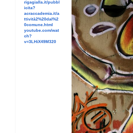
rigagialla.it/pubbl
icita?
acraccademia.it/a
ttività2%20dal%2
0comune.html
youtube.com/wat
ch?
v=3LHiX49M320