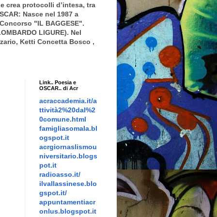
crea protocolli d’intesa, tra
 OSCAR: Nasce nel 1987 a
 il Concorso "IL BAGGESE".
EO LOMBARDO LIGURE). Nel
ario, Ketti Concetta Bosco ,
Link.. Poesia e
OSCAR.. di Acr
acraccademia.it/a
ttività2%20dal%2
0comune.html
famigliasomala.bl
ogspot.it
acrgiornaslismou
niversitario.blogs
pot.it
radioasso.it/
ilvallassinese.blo
gspot.it/
appuntamentiacr
onlus.blogspot.it