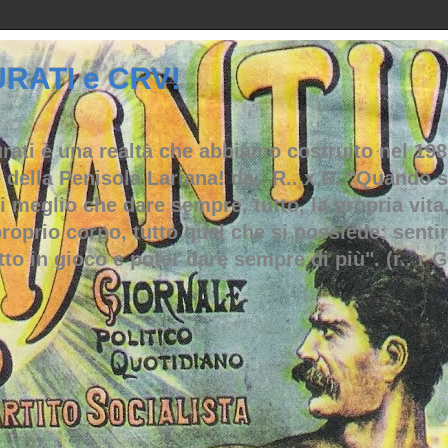
RATI e CRV!
ti è una realtà che abbiamo costruito nel 198
 della Penisola Lariana! da.. R.. x R.."Quando s
i meglio che dare sempre, tutto, la propria vita,
proprio corpo, tutto quel che si possiede; senti
tto in gioco e poter dare sempre di più". (r.. r G