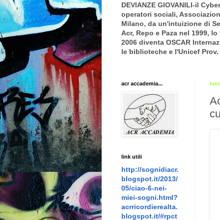
DEVIANZE GIOVANILI-il Cyberbu
operatori sociali, Associazio
Milano, da un'intuizione di S
Acr, Repo e Paza nel 1999, 
2006 diventa OSCAR Internazi
le biblioteche e l'Unicef Prov
acr accademia...
lun
Ac
cu
link utili
http://sognidiacr.
blogspot.it/2013/
05/ciao-6-nei-
miei-sogni.html?
acrricordierealta.
blogspot.it/#rpct