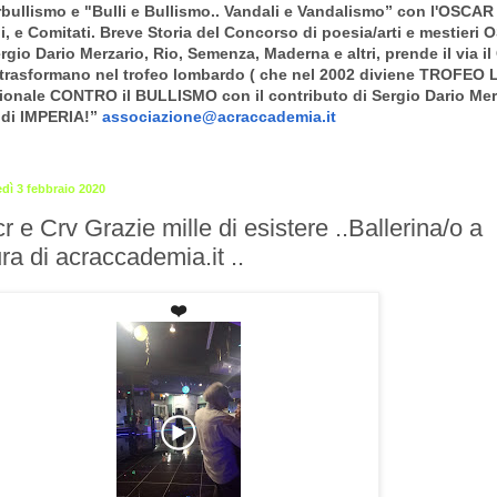
llismo e "Bulli e Bullismo.. Vandali e Vandalismo” con l'OSCAR e 
ni, e Comitati. Breve Storia del Concorso di poesia/arti e mestieri
ergio Dario Merzario, Rio, Semenza, Maderna e altri, prende il via
lo trasformano nel trofeo lombardo ( che nel 2002 diviene TROF
onale CONTRO il BULLISMO con il contributo di Sergio Dario Merz
. di IMPERIA!”
associazione@acraccademia.it
edì 3 febbraio 2020
r e Crv Grazie mille di esistere ..Ballerina/o a
ra di acraccademia.it ..
❤️