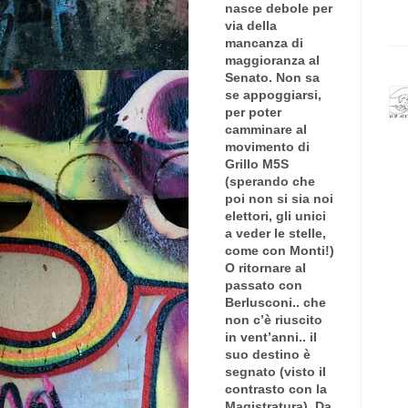
nasce debole per
via della
mancanza di
maggioranza al
Senato. Non sa
se appoggiarsi,
per poter
camminare al
movimento di
Grillo M5S
(sperando che
poi non si sia noi
elettori, gli unici
a veder le stelle,
come con Monti!)
O ritornare al
passato con
Berlusconi.. che
non c’è riuscito
in vent’anni.. il
suo destino è
segnato (visto il
contrasto con la
Magistratura). Da