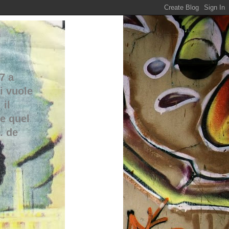
7 a
i vuole
 il
re quel
. de