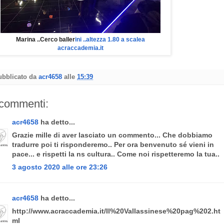
Marina ..Cerco baller
ini ..altezza 1.80 a scalea
acraccademia.it
ubblicato da
acr4658
alle
15:39
 commenti:
acr4658
ha detto...
Grazie mille di aver lasciato un commento... Che dobbiamo
tradurre poi ti risponderemo.. Per ora benvenuto sé vieni in
pace... e rispetti la ns cultura.. Come noi rispetteremo la tua..
3 agosto 2020 alle ore 23:26
acr4658
ha detto...
http://www.acraccademia.it/Il%20Vallassinese%20pag%202.ht
ml