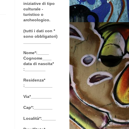
iniziative di tipo
culturale -
turistico o
archeologico.
(tutti i dati con *
sono obbligatori)
____________
Nome*:_____
Cognome____
data di nascita*
:_________
Residenza*
:____________
Via*_________
Cap*:________
Località*:______