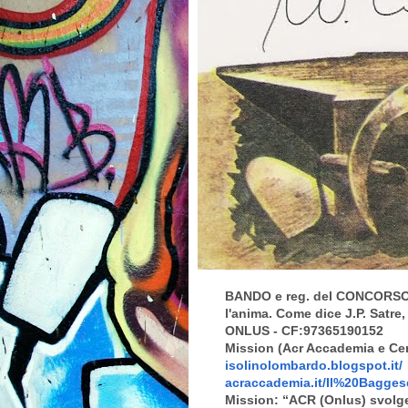
BANDO e reg. del CONCORSO di
l'anima. Come dice J.P. Satre
ONLUS - CF:97365190152
Mission (Acr Accademia e Cen
isolinolombardo.blogspot.it/
acraccademia.it/Il%20Bagge
Mission: “ACR (Onlus) svolge 