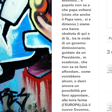
assoluto... Il
popolo non sa a
che papa voltarsi
(visto che anche
il Papa vero.. si e
dimesso ) siamo
una barca
sbattuta di quì e
di là.. tra le onde
P
di un governo
dimissionario,
3
guidato da un
Presidente.. in
scadenza.. che
non sa se farci
affondare.. come
vorrebbero
alcuni, o darci
ancora un
possibilità per
farci approdare..
alla terra ferma
(l’EUROPA).Già il
nuovo Governo,