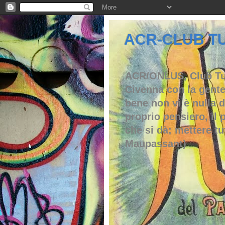
ACR-CLUB TU
ACR/ONLUS, Club Tura
Civenna con la gente
bene non vi è nulla d
proprio pensiero, il 
che si dà; mettere tu
Maupassant)