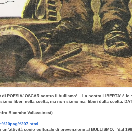
 POESIA/ OSCAR contro il bullismo!... La nostra LIBERTA' è lo sp
, siamo liberi nella scelta, ma non siamo mai liberi dalla scelta. 
tro Ricerche Vallassinesi)
se%20pag%207.html
un’attività socio-culturale di prevenzione al BULLISMO. -‘dal 198