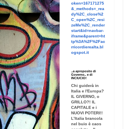
oken=167171275
&_methods=_rea
dy%2C_close%2
C_open%2C_resi
zeMe%2C_render
start&id=navbar-
iframe&parent=ht
tp%3A%2F%2Fac
rricordierealta.bl
ogspot.it
..a aproposito di
Governo.. e di
INCIUCIO!
Chi guiderà in
Italia e l'Europa?
IL GIVERNO, o
GRILLO?! IL
CAPITALE e i
NUOVI POTERI!!
L’Italia brancola
nel buio è caos